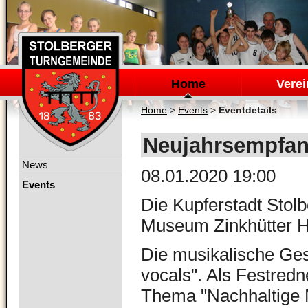
Navigation
überspringen
Home
Verei
Home
>
Events
>
Eventdetails
Neujahrsempfang
Navigation
News
08.01.2020 19:00
überspringen
Events
Die Kupferstadt Stol
Museum Zinkhütter H
Die musikalische Ges
vocals". Als Festredn
Thema "Nachhaltige M