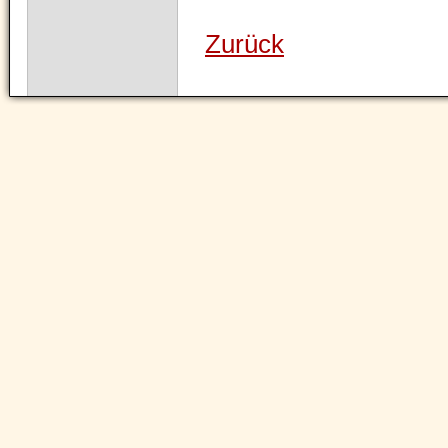
Zurück
Navigation
überspringen