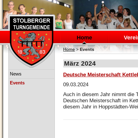
Navigation
überspringen
Home
Verei
Home
>
Events
März 2024
Navigation
News
Deutsche Meisterschaft Kettle
überspringen
Events
09.03.2024
Auch in diesem Jahr nimmt die 
Deutschen Meisterschaft im Kettl
diesem Jahr in Hoppstädten-Weie