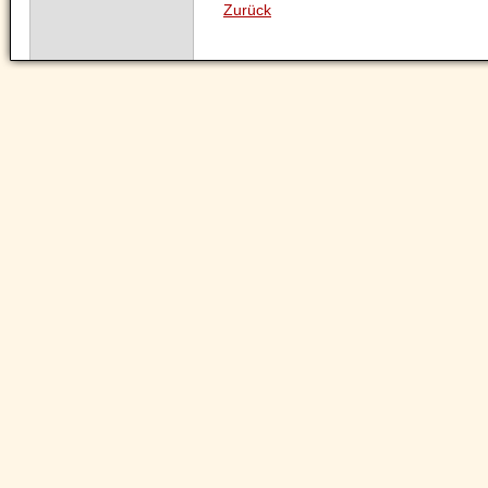
Zurück
Navigation
überspringen