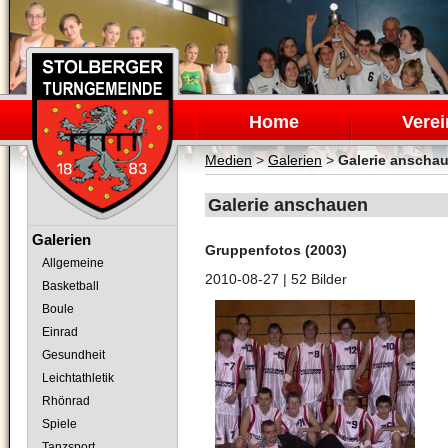
Navigation
überspringen
Home
Verei
Medien
>
Galerien
>
Galerie anscha
Galerie anschauen
Navigation
Galerien
Gruppenfotos (2003)
überspringen
Allgemeine
2010-08-27
| 52 Bilder
Basketball
Boule
Einrad
Gesundheit
Leichtathletik
Rhönrad
Spiele
Tanzsport