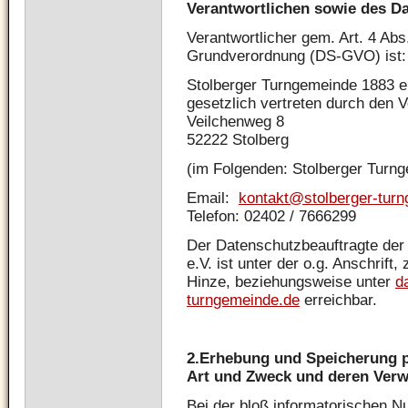
Verantwortlichen sowie des D
Verantwortlicher gem. Art. 4 Ab
Grundverordnung (DS-GVO) ist:
Stolberger Turngemeinde 1883 e
gesetzlich vertreten durch den 
Veilchenweg 8
52222 Stolberg
(im Folgenden: Stolberger Turng
Email:
kontakt@stolberger-tur
Telefon: 02402 / 7666299
Der Datenschutzbeauftragte der
e.V. ist unter der o.g. Anschrift
Hinze, beziehungsweise unter
d
turngemeinde.de
erreichbar.
2.
Erhebung und Speicherung 
Art und Zweck und deren Ver
Bei der bloß informatorischen N