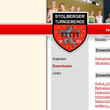
Navigation
überspring
H
Medien
Downlo
Navigation
Aufnahme
Galerien
überspringen
Veränder
Downloads
Links
Downlo
Aufruf_U
Beitrags
Datensch
Informati
Satzung2
stolberg