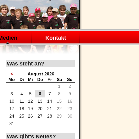
Medien
Kontakt
Was steht an?
<
August 2026
ntag
enstag
ttwoch
nnerstag
eitag
mstag
nntag
Mo
Di
Mi
Do
Fr
Sa
So
1
2
3
4
5
6
7
8
9
10
11
12
13
14
15
16
17
18
19
20
21
22
23
24
25
26
27
28
29
30
31
Was gibt's Neues?