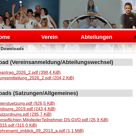
en
ome
Verein
Abteilungen
>
Downloads
ad (Vereinsanmeldung/Abteilungswechsel)
antrag_2026_2.pdf
(398,4 KiB)
ungsmitteilung_2026_2.pdf
(204,2 KiB)
ads (Satzungen/Allgemeines)
nterstuetzung.pdf
(926,5 KiB)
ordnung_2019.pdf
(243,4 KiB)
utzordnung.pdf
(295,7 KiB)
onspflichten MitgliederTeilnehmer DS-GVO.pdf
(26,9 KiB)
015.pdf
(315,0 KiB)
_ehrenamt_imblick_09_2013_a.pdf
(1,1 MiB)