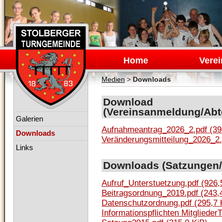
Navigation
überspringen
Home
Verei
Medien
>
Downloads
Download
(Vereinsanmeldung/Abt
Navigation
Galerien
überspringen
Aufnahmeantrag_2026_2.pdf
(39
Downloads
Veränderungsmitteilung_2026_2
Links
Downloads (Satzungen/
Aufruf_Unterstuetzung.pdf
(926,
Beitragsordnung_2019.pdf
(243,
Datenschutzordnung.pdf
(295,7 
Informationspflichten Mitglied