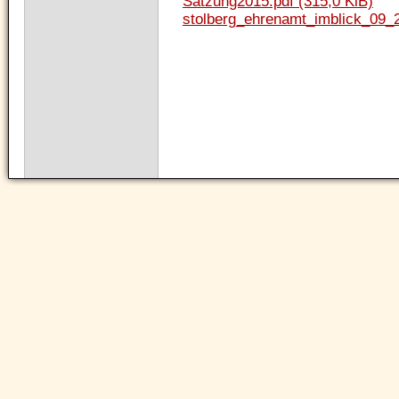
Satzung2015.pdf
(315,0 KiB)
stolberg_ehrenamt_imblick_09_
Navigation
überspringen