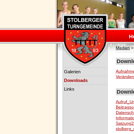
Navigation
überspring
H
Medien
Downlo
Navigation
Aufnahme
Galerien
überspringen
Veränder
Downloads
Links
Downlo
Aufruf_U
Beitrags
Datensch
Informati
Satzung2
stolberg