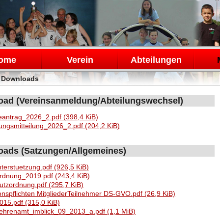
en
ome
Verein
Abteilungen
>
Downloads
ad (Vereinsanmeldung/Abteilungswechsel)
antrag_2026_2.pdf
(398,4 KiB)
ungsmitteilung_2026_2.pdf
(204,2 KiB)
ads (Satzungen/Allgemeines)
nterstuetzung.pdf
(926,5 KiB)
ordnung_2019.pdf
(243,4 KiB)
utzordnung.pdf
(295,7 KiB)
onspflichten MitgliederTeilnehmer DS-GVO.pdf
(26,9 KiB)
015.pdf
(315,0 KiB)
_ehrenamt_imblick_09_2013_a.pdf
(1,1 MiB)