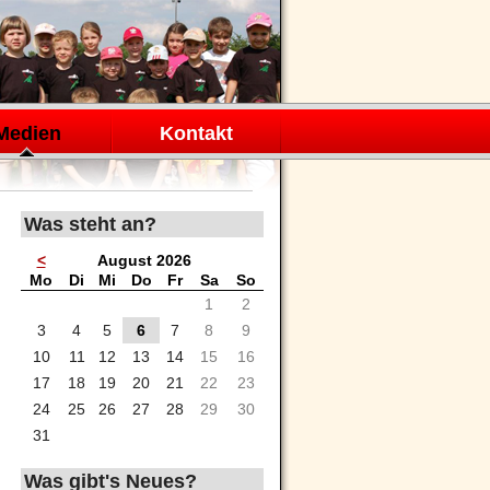
Medien
Kontakt
Was steht an?
<
August 2026
ntag
enstag
ttwoch
nnerstag
eitag
mstag
nntag
Mo
Di
Mi
Do
Fr
Sa
So
1
2
3
4
5
6
7
8
9
10
11
12
13
14
15
16
17
18
19
20
21
22
23
24
25
26
27
28
29
30
31
Was gibt's Neues?