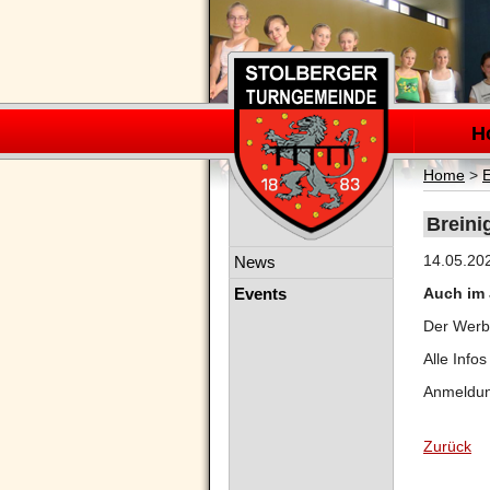
Navigation
überspring
H
Home
>
Breini
Navigation
14.05.20
News
überspringen
Events
Auch im J
Der Werbe
Alle Infos
Anmeldung
Zurück