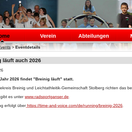
en
ome
Verein
Abteilungen
Events
>
Eventdetails
g läuft auch 2026
26
ahr 2026 findet "Breinig läuft" statt.
kreis Breinig und Leichtathleitik-Gemeinschaft Stolberg richten das be
 gibt es unter
www.radsportganser.de
.
 erfolgt über
https://time-and-voice.com/de/running/breinig-2026
.