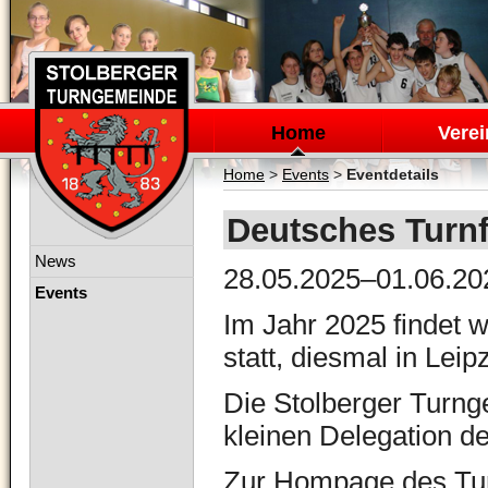
Navigation
überspringen
Home
Verei
Home
>
Events
>
Eventdetails
Deutsches Turnf
Navigation
News
28.05.2025–01.06.20
überspringen
Events
Im Jahr 2025 findet w
statt, diesmal in Leip
Die Stolberger Turng
kleinen Delegation d
Zur Hompage des Tur