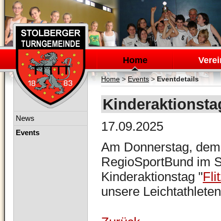
Navigation
überspringen
Home
Verei
Home
>
Events
>
Eventdetails
Kinderaktionsta
Navigation
News
17.09.2025
überspringen
Events
Am Donnerstag, dem 1
RegioSportBund im S
Kinderaktionstag "
Fli
unsere Leichtathleten