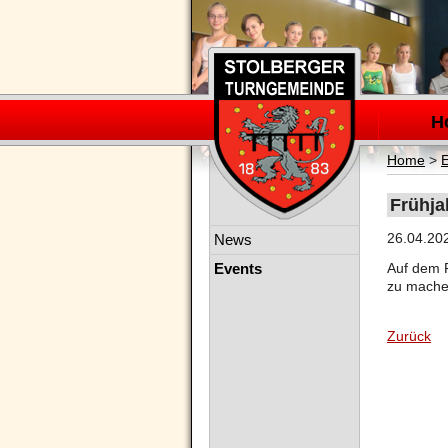
Navigation
überspring
H
Home
>
Frühja
Navigation
26.04.20
News
überspringen
Events
Auf dem F
zu mache
Zurück