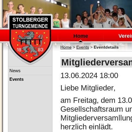
Navigation
überspringen
Home
Verei
Home
>
Events
>
Eventdetails
Mitgliedervers
Navigation
News
13.06.2024 18:00
überspringen
Events
Liebe Mitglieder,
am Freitag, dem 13.0
Gesellschaftsraum un
Mitgliederversamllung
herzlich einlädt.