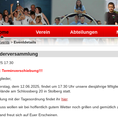
en
ome
Verein
Abteilungen
Events
>
Eventdetails
ederversammlung
25 17:30
 Terminverschiebung!!!
glieder,
rstag, dem 12.06.2025, findet um 17:30 Uhr unsere diesjährige MItg
elände am Schlossberg 20 in Stolberg statt.
dung mit der Tagesordnung findet ihr
hier
.
uss wollen wir bei hoffentlich gutem Wetter noch grillen und gemütlic
and freut sich auf Euer Erscheinen.