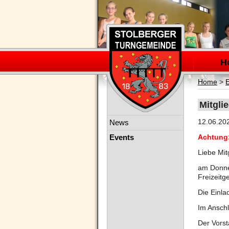
Navigation
überspring
H
Home
>
Mitgli
Navigation
12.06.20
News
überspringen
Events
Achtung:
Liebe Mit
am Donne
Freizeitg
Die Einla
Im Anschl
Der Vorst