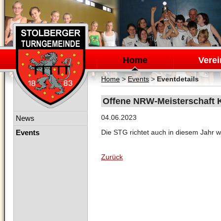
Navigation
überspringen
Home
Verei
Home
>
Events
>
Eventdetails
Offene NRW-Meisterschaft K
Navigation
04.06.2023
News
überspringen
Events
Die STG richtet auch in diesem Jahr wi
Zurück