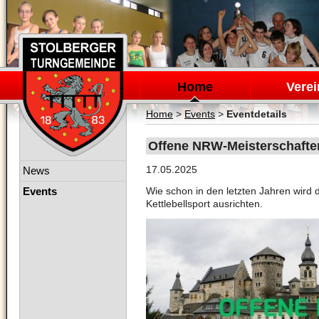
Navigation
überspringen
Home
Verei
Home
>
Events
>
Eventdetails
Offene NRW-Meisterschaften
Navigation
17.05.2025
News
überspringen
Events
Wie schon in den letzten Jahren wird
Kettlebellsport ausrichten.