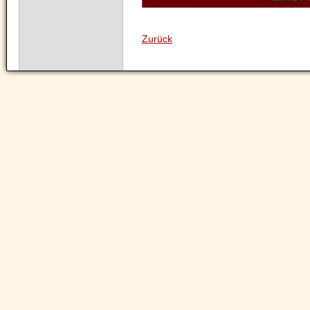
Zurück
Navigation
überspringen