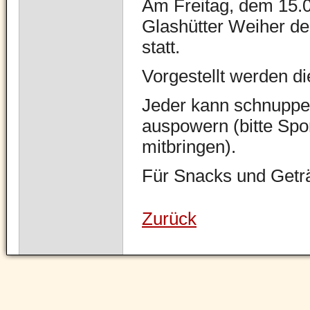
Am Freitag, dem 15.0
Glashütter Weiher d
statt.
Vorgestellt werden di
Jeder kann schnuppe
auspowern (bitte Spo
mitbringen).
Für Snacks und Geträ
Zurück
Navigation
überspringen