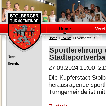
Navigation
überspringen
Home
Verei
Home
>
Events
>
Eventdetails
Sportlerehrung 
Stadtsportverb
Navigation
News
überspringen
Events
27.09.2024 19:00–21
Die Kupferstadt Stol
herausragende sportl
Turngemeinde ist mit 