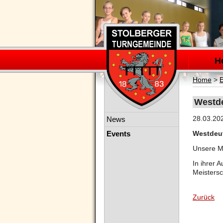
Navigation
überspring
H
Home
>
Westde
Navigation
28.03.20
News
überspringen
Events
Westdeut
Unsere Mä
In ihrer 
Meistersc
Zurück