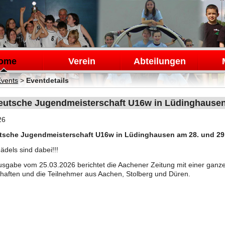
en
ome
Verein
Abteilungen
Events
>
Eventdetails
utsche Jugendmeisterschaft U16w in Lüdinghause
26
sche Jugendmeisterschaft U16w in Lüdinghausen am 28. und 29
dels sind dabei!!!
Ausgabe vom 25.03.2026 berichtet die Aachener Zeitung mit einer gan
haften und die Teilnehmer aus Aachen, Stolberg und Düren.