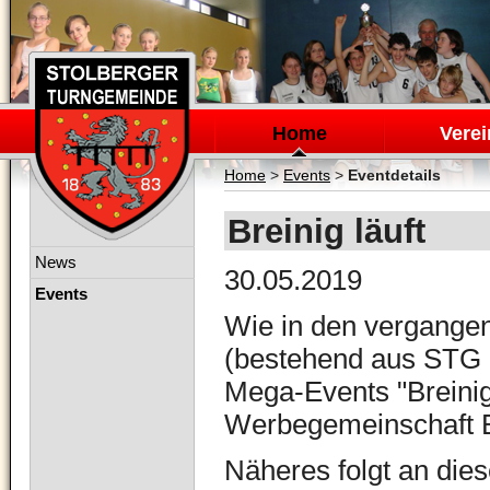
Navigation
überspringen
Home
Verei
Home
>
Events
>
Eventdetails
Breinig läuft
Navigation
News
30.05.2019
überspringen
Events
Wie in den vergange
(bestehend aus STG u
Mega-Events "Breinig 
Werbegemeinschaft B
Näheres folgt an diese