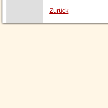
Zurück
Navigation
überspringen