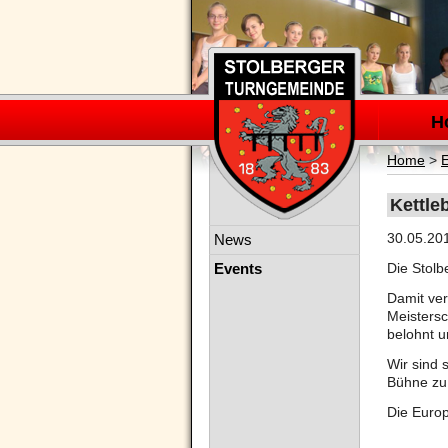
Navigation
überspring
H
Home
>
Kettle
Navigation
30.05.20
News
überspringen
Events
Die Stolb
Damit ver
Meistersc
belohnt u
Wir sind 
Bühne zu
Die Europ