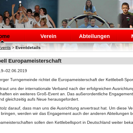
en
ome
Verein
Abteilungen
Events
>
Eventdetails
bell Europameisterschaft
19–02.06.2019
erger Turngemeinde richtet die Europameisterschaft der Kettlebell-Spor
traut uns der internationale Verband nach der erfolgreichen Ausrichtu
haften ein weiteres Groß-Event an. Das außerordentliche Engagement d
nd gleichzeitig aufs Neue herausgefordert.
stolz darauf, dass man uns die Ausrichtung anvertraut hat. Um diese Ver
 bringen, werden wir das Engagement auch der anderen Abteilungen b
ameisterschaften sollen den Kettlebellsport in Deutschland weiter be