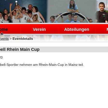
en
ome
Verein
Abteilungen
Events
>
Eventdetails
bell Rhein Main Cup
20
ebell-Sportler nehmen am Rhein-Main-Cup in Mainz teil.