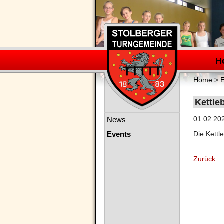
Navigation
überspring
H
Home
>
Kettle
Navigation
01.02.20
News
überspringen
Events
Die Kettl
Zurück