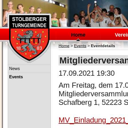
Navigation
überspringen
Home
Verei
Home
>
Events
>
Eventdetails
Mitgliedervers
Navigation
News
17.09.2021 19:30
überspringen
Events
Am Freitag, dem 17.09
Mitgliederversammlun
Schafberg 1, 52223 S
MV_Einladung_2021