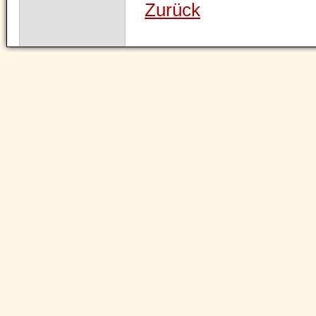
Zurück
Navigation
überspringen