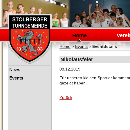
Navigation
überspringen
Home
Verei
Home
>
Events
>
Eventdetails
Nikolausfeier
Navigation
08.12.2019
News
überspringen
Events
Für unseren kleinen Sportler kommt 
gezeigt haben.
Zurück