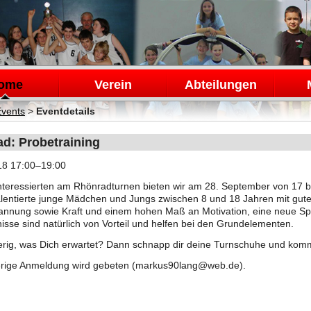
en
ome
Verein
Abteilungen
Events
>
Eventdetails
d: Probetraining
18 17:00–19:00
Interessierten am Rhönradturnen bieten wir am 28. September von 17 bi
lentierte junge Mädchen und Jungs zwischen 8 und 18 Jahren mit guter
nnung sowie Kraft und einem hohen Maß an Motivation, eine neue Spo
isse sind natürlich von Vorteil und helfen bei den Grundelementen.
rig, was Dich erwartet? Dann schnapp dir deine Turnschuhe und komm
rige Anmeldung wird gebeten (
markus90lang@web.de
).