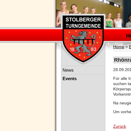
Navigation
überspring
H
Home
>
Rhönra
Navigation
28.09.20
News
überspringen
Events
Für alle 
suchen ta
Körperspa
Vorkenntn
Na neugie
Um vorhe
Zurück