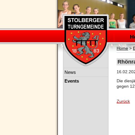
Navigation
überspring
H
Home
>
Rhönra
Navigation
16.02.20
News
überspringen
Events
Die diesj
gegen 12
Zurück