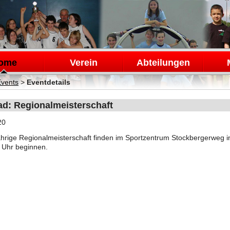
en
ome
Verein
Abteilungen
Events
>
Eventdetails
d: Regionalmeisterschaft
20
ährige Regionalmeisterschaft finden im Sportzentrum Stockbergerweg in
 Uhr beginnen.