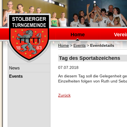
Navigation
überspringen
Home
Verei
Home
>
Events
>
Eventdetails
Tag des Sportabzeichens
Navigation
07.07.2018
News
überspringen
Events
An diesem Tag soll die Gelegenheit g
Einzelheiten folgen von Ruth und Seba
Zurück