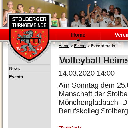
Navigation
überspringen
Home
Verei
Home
>
Events
>
Eventdetails
Volleyball Heim
Navigation
News
14.03.2020 14:00
überspringen
Events
Am Sonntag dem 25.0
Manschaft der Stolbe
Mönchengladbach. Der
Berufskolleg Stolberg 