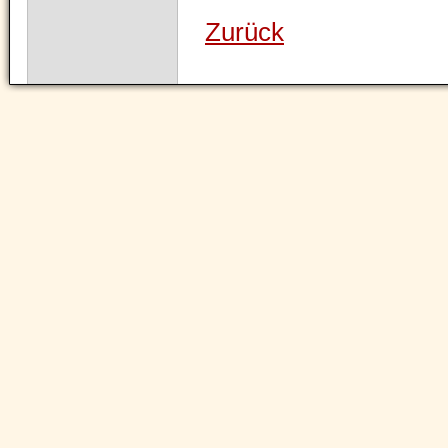
Zurück
Navigation
überspringen