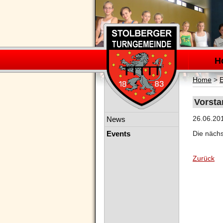
Navigation
überspring
H
Home
>
Vorsta
Navigation
26.06.20
News
überspringen
Events
Die nächs
Zurück