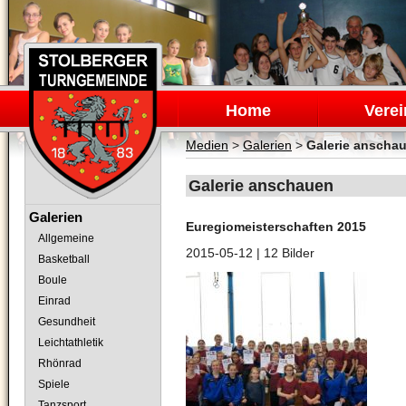
Navigation
überspringen
Home
Verei
Medien
>
Galerien
>
Galerie anscha
Galerie anschauen
Navigation
Galerien
Euregiomeisterschaften 2015
überspringen
Allgemeine
2015-05-12
| 12 Bilder
Basketball
Boule
Einrad
Gesundheit
Leichtathletik
Rhönrad
Spiele
Tanzsport