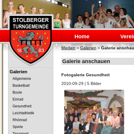
Navigation
überspringen
Home
Verei
Medien
>
Galerien
>
Galerie anscha
Galerie anschauen
Navigation
Galerien
Fotogalerie Gesundheit
überspringen
Allgemeine
2010-09-29
| 5 Bilder
Basketball
Boule
Einrad
Gesundheit
Leichtathletik
Rhönrad
Spiele
Tanzsport