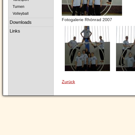
Turnen
Volleyball
Fotogalerie Rhönrad 2007
Downloads
Links
Zurück
Navigation
überspringen