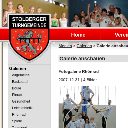
Navigation
überspringen
Home
Verei
Medien
>
Galerien
>
Galerie anscha
Galerie anschauen
Navigation
Galerien
Fotogalerie Rhönrad
überspringen
Allgemeine
2007-12-31
| 4 Bilder
Basketball
Boule
Einrad
Gesundheit
Leichtathletik
Rhönrad
Spiele
Tanzsport