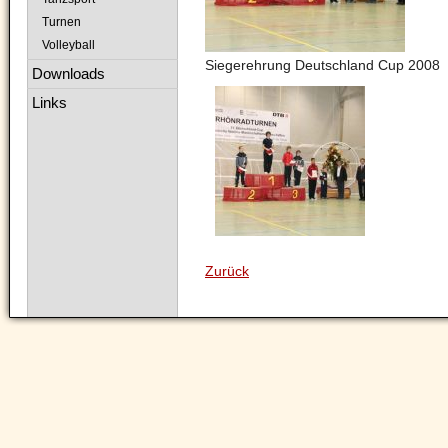
Turnen
Volleyball
Siegerehrung Deutschland Cup 2008
Downloads
Links
Zurück
Navigation
überspringen