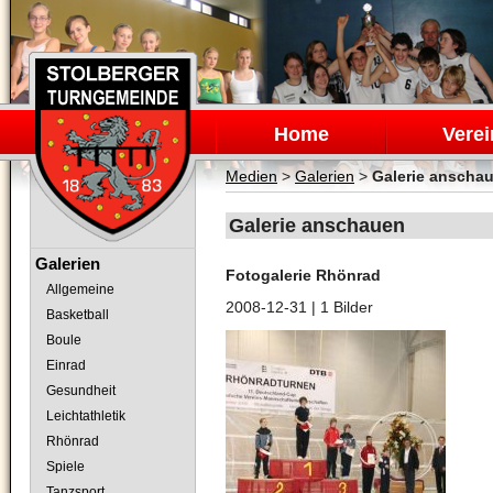
Navigation
überspringen
Home
Verei
Medien
>
Galerien
>
Galerie anscha
Galerie anschauen
Navigation
Galerien
Fotogalerie Rhönrad
überspringen
Allgemeine
2008-12-31
| 1 Bilder
Basketball
Boule
Einrad
Gesundheit
Leichtathletik
Rhönrad
Spiele
Tanzsport