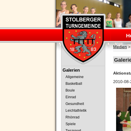
Navigation
überspring
H
Medien
Galeri
Navigation
Galerien
Aktionst
überspringen
Allgemeine
2010-08-
Basketball
Boule
Einrad
Gesundheit
Leichtathletik
Rhönrad
Spiele
Tanzsport