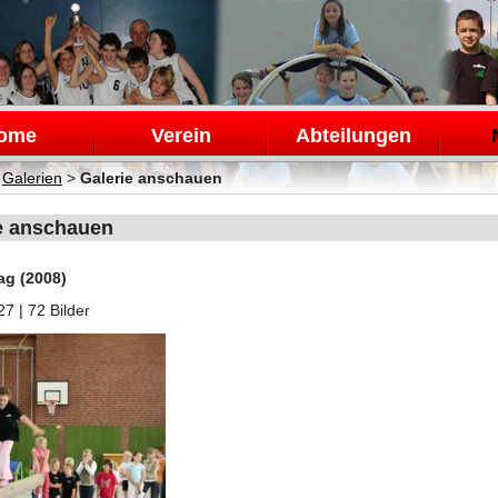
en
ome
Verein
Abteilungen
>
Galerien
>
Galerie anschauen
e anschauen
ag (2008)
27
| 72 Bilder