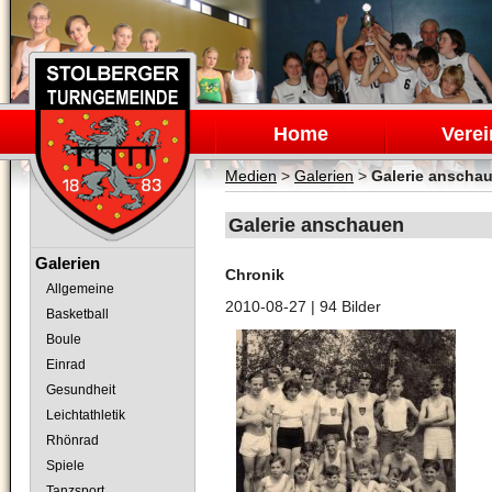
Navigation
überspringen
Home
Verei
Medien
>
Galerien
>
Galerie anscha
Galerie anschauen
Navigation
Galerien
Chronik
überspringen
Allgemeine
2010-08-27
| 94 Bilder
Basketball
Boule
Einrad
Gesundheit
Leichtathletik
Rhönrad
Spiele
Tanzsport