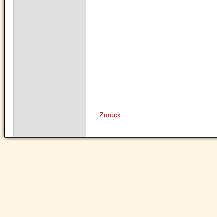
Zurück
Navigation
überspringen