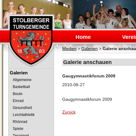
Navigation
überspringen
Home
Verei
Medien
>
Galerien
>
Galerie anscha
Galerie anschauen
Navigation
Galerien
Gaugymnastikforum 2009
überspringen
Allgemeine
2010-08-27
Basketball
Boule
Gaugymnastikforum 2009
Einrad
Gesundheit
Zurück
Leichtathletik
Rhönrad
Spiele
Tanzsport