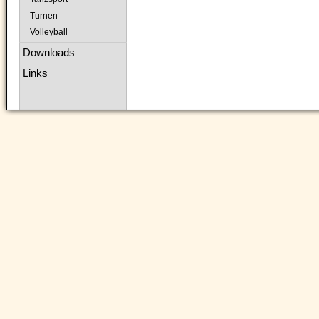
Turnen
Volleyball
Downloads
Links
Navigation
überspringen