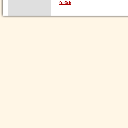
Zurück
Navigation
überspringen