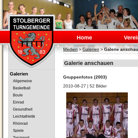
Navigation
überspringen
Home
Verei
Medien
>
Galerien
>
Galerie anscha
Galerie anschauen
Navigation
Galerien
Gruppenfotos (2003)
überspringen
Allgemeine
2010-08-27
| 52 Bilder
Basketball
Boule
Einrad
Gesundheit
Leichtathletik
Rhönrad
Spiele
Tanzsport