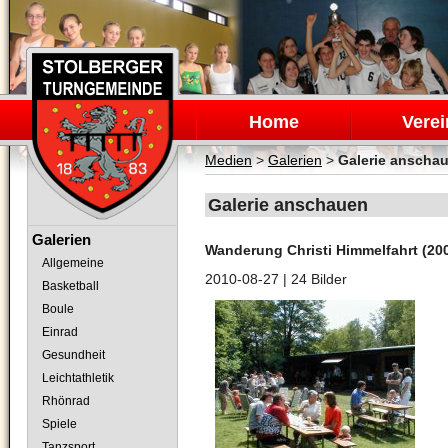
Navigation
überspringen
Home
Verei
Medien
>
Galerien
>
Galerie anscha
Galerie anschauen
Navigation
Galerien
Wanderung Christi Himmelfahrt (20
überspringen
Allgemeine
2010-08-27
| 24 Bilder
Basketball
Boule
Einrad
Gesundheit
Leichtathletik
Rhönrad
Spiele
Tanzsport