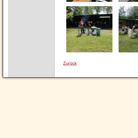
Zurück
Navigation
überspringen