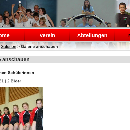
en
ome
Verein
Abteilungen
>
Galerien
>
Galerie anschauen
e anschauen
nen Schülerinnen
31
| 2 Bilder