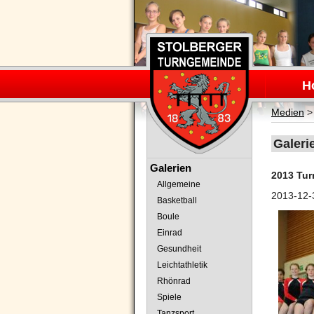
Navigation
überspring
H
Medien
Galeri
Navigation
Galerien
2013 Tur
überspringen
Allgemeine
2013-12-
Basketball
Boule
Einrad
Gesundheit
Leichtathletik
Rhönrad
Spiele
Tanzsport