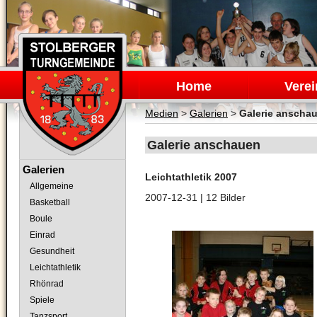
Navigation
überspringen
Home
Verei
Medien
>
Galerien
>
Galerie anscha
Galerie anschauen
Navigation
Galerien
Leichtathletik 2007
überspringen
Allgemeine
2007-12-31
| 12 Bilder
Basketball
Boule
Einrad
Gesundheit
Leichtathletik
Rhönrad
Spiele
Tanzsport