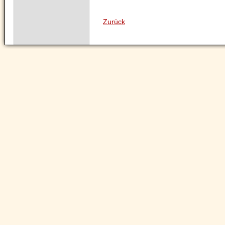
Zurück
Navigation
überspringen