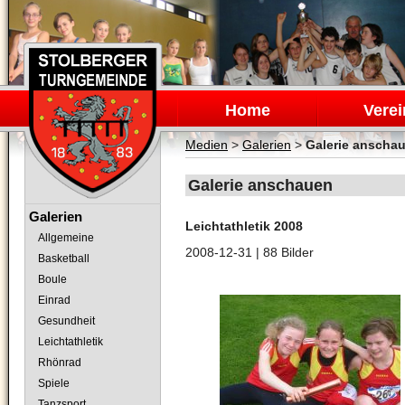
Navigation
überspringen
Home
Verei
Medien
>
Galerien
>
Galerie anscha
Galerie anschauen
Navigation
Galerien
Leichtathletik 2008
überspringen
Allgemeine
2008-12-31
| 88 Bilder
Basketball
Boule
Einrad
Gesundheit
Leichtathletik
Rhönrad
Spiele
Tanzsport