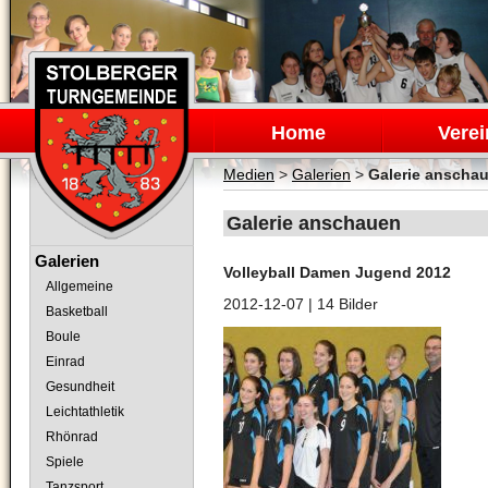
Navigation
überspringen
Home
Verei
Medien
>
Galerien
>
Galerie anscha
Galerie anschauen
Navigation
Galerien
Volleyball Damen Jugend 2012
überspringen
Allgemeine
2012-12-07
| 14 Bilder
Basketball
Boule
Einrad
Gesundheit
Leichtathletik
Rhönrad
Spiele
Tanzsport