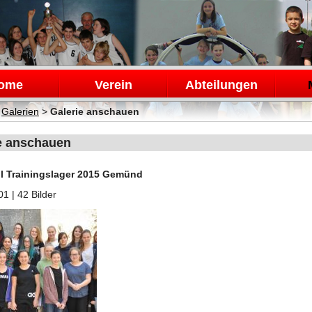
en
ome
Verein
Abteilungen
>
Galerien
>
Galerie anschauen
e anschauen
ll Trainingslager 2015 Gemünd
01
| 42 Bilder