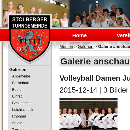
Navigation
überspringen
Home
Verei
Medien
>
Galerien
>
Galerie anscha
Galerie anscha
Navigation
Galerien
überspringen
Volleyball Damen J
Allgemeine
Basketball
2015-12-14
| 3 Bilder
Boule
Einrad
Gesundheit
Leichtathletik
Rhönrad
Spiele
Tanzsport