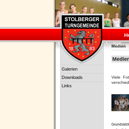
Navigation
überspring
H
Medien
Medie
Navigation
Galerien
überspringen
Downloads
Viele F
verschied
Links
Grundsätzl