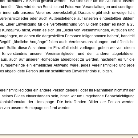
oder öffentlich zur Schau gestellt werden." Wir sind sehr um die Aktualität unserer
emüht. Dies wird durch Berichte und Fotos von Veranstaltungen und sonstigen
n innerhalb unseres Vereines bewerkstelligt. Daraus ergibt sich unweigerlich,
Vereinsmitglieder oder auch Außenstehende auf unseren eingestellten Bildern
en. Einer Einwilligung für die Veröffentlichung von Bildern bedarf es nach § 23
 3 KunstUrhG nicht, wenn es sich um „Bilder von Versammlungen, Aufzügen und
Vorgängen, an denen die dargestellten Personen teilgenommen haben“, handelt!
Begriff „ähnliche Vorgänge“ fallen auch Vereinsveranstaltungen und öffentliche
iten! Sollte diese Ausnahme im Einzelfall nicht vorliegen, gehen wir von einem
n Einverständnis unserer Vereinsmitglieder und den anderer abgebildeten
aus, auch auf unserer Homepage abgebildet zu werden, nachdem es für die
 Turngemeinde ein erheblicher Aufwand wäre, jedes Vereinsmitglied und jede
os abgebildete Person um ein schriftliches Einverständnis zu bitten.
Vereinsmitglied oder ein andere Person generell oder im Nachhinein nicht mit der
g seines Bildes einverstanden sein, bitten wir um umgehende Benachrichtigung
Kontaktformular der Homepage. Die betreffenden Bilder der Person werden
ch von unserer Homepage entfernt werden.