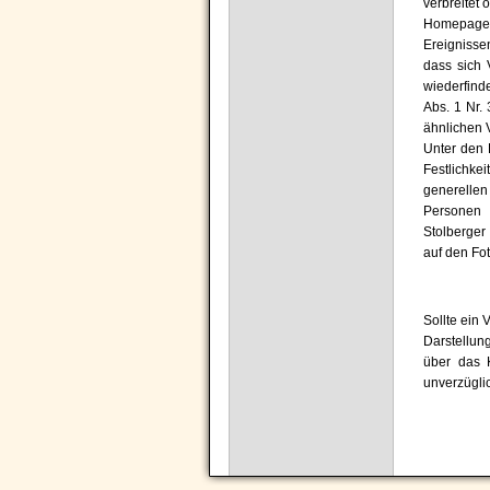
verbreitet 
Homepage b
Ereignisse
dass sich 
wiederfind
Abs. 1 Nr.
ähnlichen 
Unter den 
Festlichke
generelle
Personen 
Stolberger
auf den Fot
Sollte ein 
Darstellun
über das 
unverzügli
Navigation