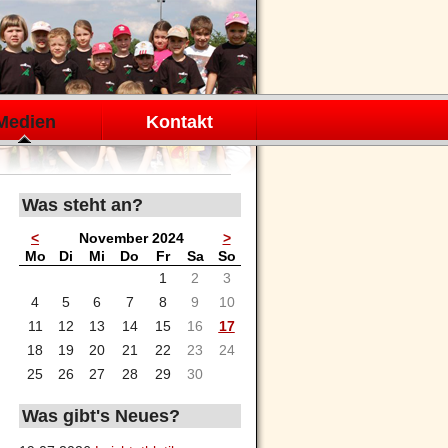
Medien
Kontakt
Was steht an?
<
November 2024
>
ntag
enstag
ttwoch
nnerstag
eitag
mstag
nntag
Mo
Di
Mi
Do
Fr
Sa
So
1
2
3
4
5
6
7
8
9
10
11
12
13
14
15
16
17
18
19
20
21
22
23
24
25
26
27
28
29
30
Was gibt's Neues?