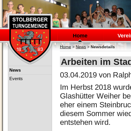
Navigation
überspringen
Home
Verei
Home
>
News
>
Newsdetails
Arbeiten im Sta
Navigation
News
03.04.2019
von Ralph
überspringen
Events
Im Herbst 2018 wurd
Glashütter Weiher be
eher einem Steinbruc
diesem Sommer wieder
entstehen wird.