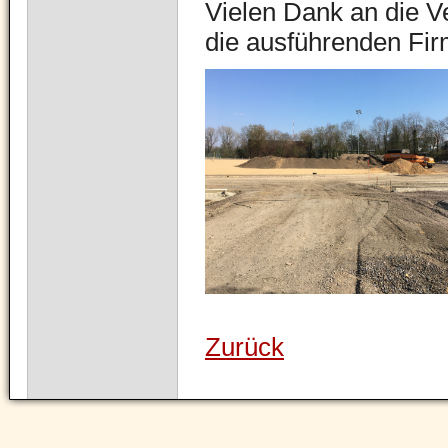
Vielen Dank an die Ve
die ausführenden Fir
Zurück
Navigation
überspringen