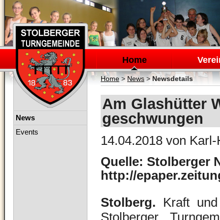
Navigation
überspringen
Home
Verei
Home
>
News
>
Newsdetails
Am Glashütter W
geschwungen
Navigation
News
überspringen
Events
14.04.2018
von Karl-
Quelle: Stolberger 
http://epaper.zeitu
Stolberg.
Kraft und 
Stolberger Turnge