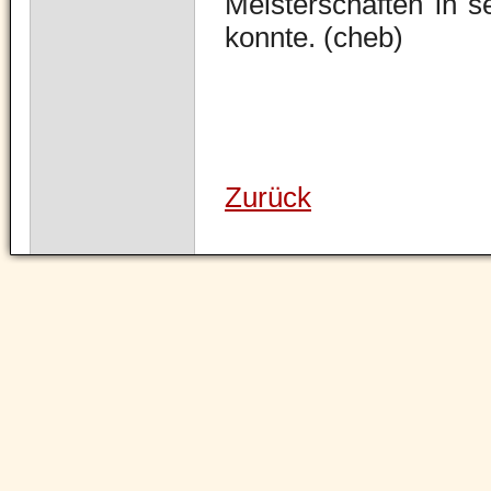
Meisterschaften in 
konnte. (cheb)
Zurück
Navigation
überspringen