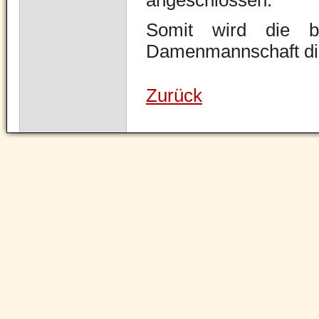
angeschlossen.
Somit wird die bi
Damenmannschaft di
Zurück
Navigation
überspringen