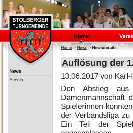
Navigation
überspringen
Home
Verei
Home
>
News
>
Newsdetails
Auflösung der 1
Navigation
News
13.06.2017
von Karl-
überspringen
Events
Den Abstieg aus 
Damenmannschaft d
Spielerinnen konnten 
der Verbandsliga zu 
Ein Teil der Spie