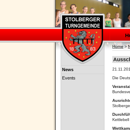
Navigation
überspring
H
Home
>
Aussch
Navigation
21.11.20
News
überspringen
Events
Die Deuts
Veranstal
Bundesver
Ausricht
Stolberg
Durchfü
Kettlebel
Wettkamp