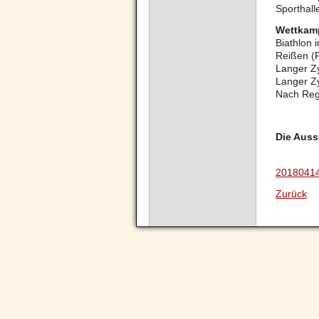
Sporthall
Wettkam
Biathlon
Reißen (
Langer Z
Langer Zy
Nach Rege
Die Auss
2018041
Zurück
Navigation
überspringen