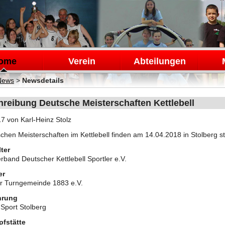
en
ome
Verein
Abteilungen
News
>
Newsdetails
reibung Deutsche Meisterschaften Kettlebell
17
von Karl-Heinz Stolz
chen Meisterschaften im Kettlebell finden am 14.04.2018 in Stolberg st
ter
band Deutscher Kettlebell Sportler e.V.
er
er Turngemeinde 1883 e.V.
hrung
l Sport Stolberg
fstätte