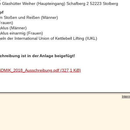
e Glashütter Weiher (Haupteingang) Schafberg 2 52223 Stolberg
pf
 im Stoßen und Reißen (Männer)
Frauen)
yklus (Männer)
klus einarmig (Frauen)
ln der International Union of Kettlebell Lifting (IUKL)
chreibung ist in der Anlage beigefügt!
4DMIK_2018_Ausschreibung.pdf
(327,1 KiB)
Intern