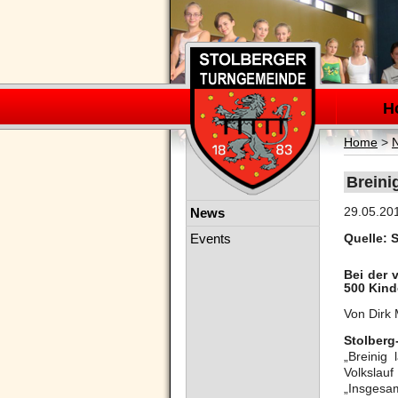
Navigation
überspring
H
Home
>
Breini
Navigation
29.05.20
News
überspringen
Events
Quelle: 
Bei der 
500 Kind
Von Dirk 
Stolberg
„Breinig
Volkslau
„Insgesa