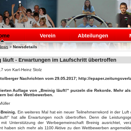
en
ome
Verein
Abteilungen
News
>
Newsdetails
g läuft - Erwartungen im Laufschritt übertroffen
17
von Karl-Heinz Stolz
Stolberger Nachrichten vom 29.05.2017; http://epaper.zeitungsver
vierten Auflage von „Breinig läuft!“ purzeln die Rekorde. Mehr a
ern bei den Wettbewerben.
Müller
-Breinig.
Ein weiteres Mal hat ein neuer Teilnehmerrekord in der Luft 
 läuft!“ hat alle Erwartungen noch übertroffen. Denn die Leistungs
f mit Unterstützung der Werbegemeinschaft Breinig ausrichtet, ve
mt haben sich mehr als 1100 Aktive zu den Wettbewerben angemeldet