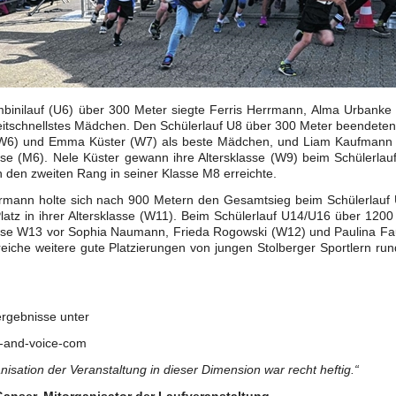
binilauf (U6) über 300 Meter siegte Ferris Herrmann, Alma Urbanke 
eitschnellstes Mädchen. Den Schülerlauf U8 über 300 Meter beendete
W6) und Emma Küster (W7) als beste Mädchen, und Liam Kaufmann si
sse (M6). Nele Küster gewann ihre Altersklasse (W9) beim Schülerla
den zweiten Rang in seiner Klasse M8 erreichte.
rrmann holte sich nach 900 Metern den Gesamtsieg beim Schülerlauf
latz in ihrer Altersklasse (W11). Beim Schülerlauf U14/U16 über 12
asse W13 vor Sophia Naumann, Frieda Rogowski (W12) und Paulina Fau
eiche weitere gute Platzierungen von jungen Stolberger Sportlern rund
ergebnisse unter
-and-voice-com
nisation der Veranstaltung in dieser Dimension war recht heftig.“