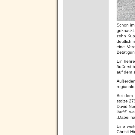
Schon im 
geknackt.
zehn Kupf
deutlich 
eine Ver
Betätigun
Ein hehre
äußerst b
auf dem 
Außerdem 
regionale
Bei dem H
stolze 27
David Ne
läuft!“ 
„Dabei ha
Eine weit
Christi H