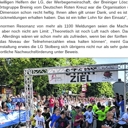
eiwilligen Helfern der LG, der Werbegemeinschaft, der Breiniger Lös
Ortsgruppe Breinig vom Deutschen Roten Kreuz war die Organisation 
 Dimension schon recht heftig. Ihnen allen gilt unser Dank, und es ist
Rückmeldungen erhalten haben. Das ist ein toller Lohn für den Einsatz“,
enormen Resonanz von mehr als 1100 Meldungen seien die Macher
 aber noch nicht am Limit: „Theoretisch ist noch Luft nach oben. D
 Allerdings wären wir schon mehr als zufrieden, wenn bei der fünften 
das Niveau der Teilnehmerzahlen etwa halten können“, meint G
staltung erwies die LG Stolberg sich übrigens nicht nur als sehr guter
ortliche Nachwuchsförderung unter Beweis.