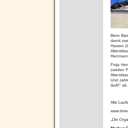
Beim Bam
damit zw
Hauten (
Alterskla
Herrmann 
Finja He
zweiten P
Alterskl
Und zahlr
läuft!“ ab.
Alle Lauf
www.time
„Die Orga