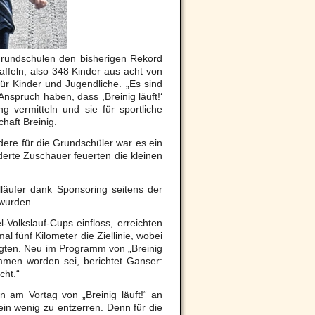
 Grundschulen den bisherigen Rekord
affeln, also 348 Kinder aus acht von
ür Kinder und Jugendliche. „Es sind
nspruch haben, dass ,Breinig läuft!‘
 vermitteln und sie für sportliche
haft Breinig.
dere für die Grundschüler war es ein
erte Zuschauer feuerten die kleinen
elläufer dank Sponsoring seitens der
 wurden.
Volkslauf-Cups einfloss, erreichten
l fünf Kilometer die Ziellinie, wobei
gten. Neu im Programm von „Breinig
ommen worden sei, berichtet Ganser:
cht.“
n am Vortag von „Breinig läuft!“ an
in wenig zu entzerren. Denn für die