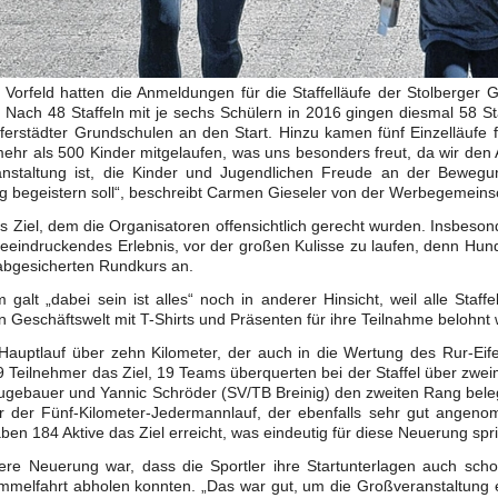
Vorfeld hatten die Anmeldungen für die Staffelläufe der Stolberger
 Nach 48 Staffeln mit je sechs Schülern in 2016 gingen diesmal 58 St
erstädter Grundschulen an den Start. Hinzu kamen fünf Einzelläufe f
mehr als 500 Kinder mitgelaufen, was uns besonders freut, da wir den A
anstaltung ist, die Kinder und Jugendlichen Freude an der Bewegung
g begeistern soll“, beschreibt Carmen Gieseler von der Werbegemeinsc
s Ziel, dem die Organisatoren offensichtlich gerecht wurden. Insbeson
eeindruckendes Erlebnis, vor der großen Kulisse zu laufen, denn Hund
abgesicherten Rundkurs an.
galt „dabei sein ist alles“ noch in anderer Hinsicht, weil alle Staff
n Geschäftswelt mit T-Shirts und Präsenten für ihre Teilnahme belohnt
auptlauf über zehn Kilometer, der auch in die Wertung des Rur-Eifel-
9 Teilnehmer das Ziel, 19 Teams überquerten bei der Staffel über zweima
ugebauer und Yannic Schröder (SV/TB Breinig) den zweiten Rang bele
war der Fünf-Kilometer-Jedermannlauf, der ebenfalls sehr gut angen
ben 184 Aktive das Ziel erreicht, was eindeutig für diese Neuerung spri
ere Neuerung war, dass die Sportler ihre Startunterlagen auch scho
immelfahrt abholen konnten. „Das war gut, um die Großveranstaltung e